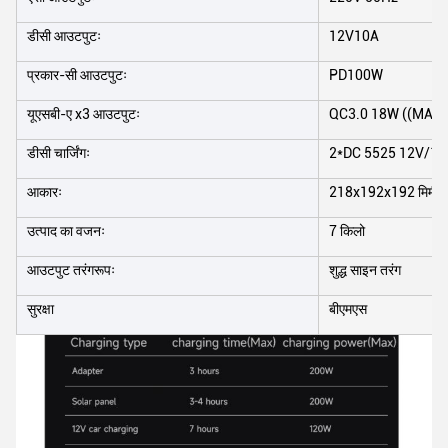
डीसी आउटपुटः
12V10A
प्रकार-सी आउटपुटः
PD100W
यूएसबी-ए x3 आउटपुटः
QC3.0 18W ((MAX)
डीसी चार्जिंगः
2*DC 5525 12V/10
आकारः
218x192x192 मिमी
उत्पाद का वजनः
7 किलो
आउटपुट तरंगरूपः
शुद्ध साइन तरंग
सुरक्षा
बीएमएस