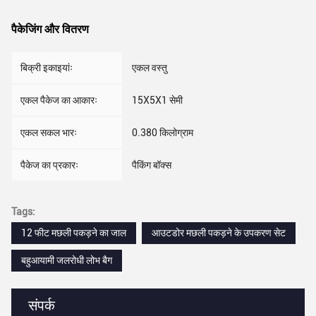
पैकेजिंग और वितरण
बिक्री इकाइयांः
एकल वस्तु
एकल पैकेज का आकारः
15X5X1 सेमी
एकल सकल भारः
0.380 किलोग्राम
पैकेज का प्रकारः
पैकिंग बॉक्स
Tags:
12 फीट मछली पकड़ने का जाल
आउटडोर मछली पकड़ने के उपकरण सेट
बहुआयामी जलरोधी लोभ बैग
संपर्क