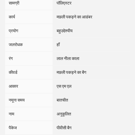
सामग्री
पॉलिएस्टर
कार्य
मछली पकड़ने का आडंबर
प्रयोग
बहुउद्देश्यीय
जलरोधक
हाँ
रंग
लाल नीला काला
कीवर्ड
मछली पकड़ने का बैग
आकार
एस एम एल
नमूना समय
बातचीत
नाम
अनुकूलित
पैकेज
पीवीसी बैग