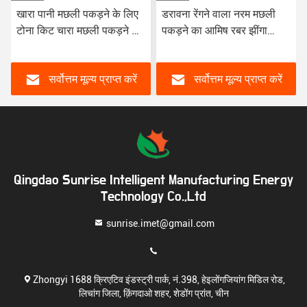
खारा पानी मछली पकड़ने के लिए
डरावना रेंगने वाला नरम मछली
टोना किट चारा मछली पकड़ने के
पकड़ने का आमिष रबर झींगा
लिए प्लास्टिक टोना मीठे पानी के
आमिष पीवीसी मीठे पानी के वाब्लर
बास टोना नरम पैडल पूंछ टोना
बास आमिष
सर्वोत्तम मूल्य प्राप्त करें
सर्वोत्तम मूल्य प्राप्त करें
Qingdao Sunrise Intelligent Manufacturing Energy
Technology Co.,Ltd
sunrise.imet@gmail.com
Zhongyi 1688 क्रिएटिव इंडस्ट्री पार्क, नं.398, हेइलोंगजियांग मिडिल रोड,
लिचांग जिला, क़िंगदाओ शहर, शेडोंग प्रांत, चीन